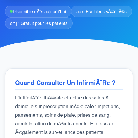
Disponible dÃ¨s aujourd'hui
âœ“ Praticiens vÃ©rifiÃ©s
ðŸ†“ Gratuit pour les patients
Quand Consulter Un InfirmiÃ¨re ?
L'infirmiÃ¨re libÃ©rale effectue des soins Ã
domicile sur prescription mÃ©dicale : injections,
pansements, soins de plaie, prises de sang,
administration de mÃ©dicaments. Elle assure
Ã©galement la surveillance des patients