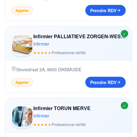
Prendre RDV
Appeler
✓
Infirmier PALLIATIEVE ZORGEN-WESTHOEK OOSTENDE
Infirmier
★★★★★
Professionnel vérifié
Stovestraat 2A
,
8600
DIKSMUIDE
Prendre RDV
Appeler
✓
Infirmier TORUN MERVE
Infirmier
★★★★★
Professionnel vérifié