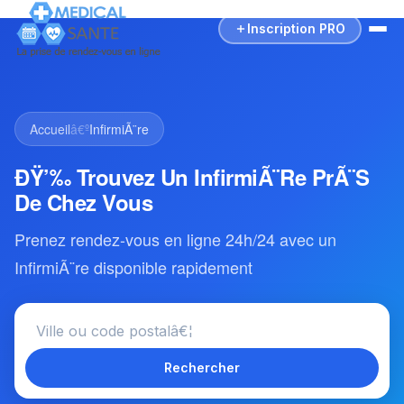
Inscription PRO
Accueil
â€º
InfirmiÃ¨re
ÐŸ’‰ Trouvez Un InfirmiÃ¨re PrÃ¨s
De Chez Vous
Prenez rendez-vous en ligne 24h/24 avec un
InfirmiÃ¨re disponible rapidement
Rechercher