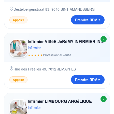
Destelbergenstraat 83
,
9040
SINT-AMANDSBERG
Prendre RDV
Appeler
✓
Infirmier VISéE JéRéMY INFIRMIER INDéPENDANT
Infirmier
★★★★★
Professionnel vérifié
Rue des Préelles 49
,
7012
JEMAPPES
Prendre RDV
Appeler
✓
Infirmier LIMBOURG ANGéLIQUE
Infirmier