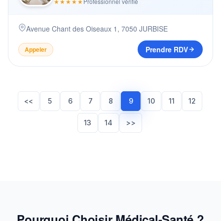
★★★★★
Professionnel vérifié
Avenue Chant des Oiseaux 1
,
7050
JURBISE
Prendre RDV
Appeler
<<
5
6
7
8
9
10
11
12
13
14
>>
Pourquoi Choisir Médical-Santé ?