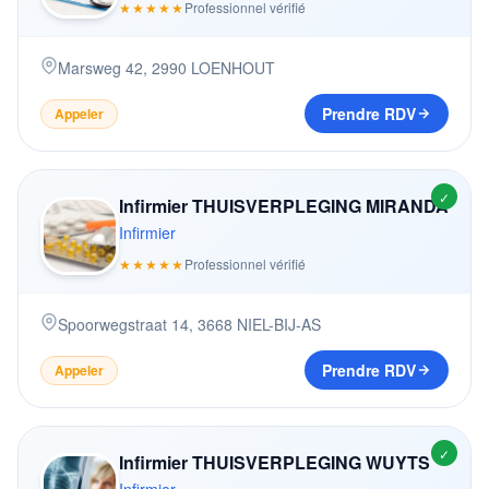
★★★★★
Professionnel vérifié
Marsweg 42
,
2990
LOENHOUT
Prendre RDV
Appeler
✓
Infirmier THUISVERPLEGING MIRANDA
Infirmier
★★★★★
Professionnel vérifié
Spoorwegstraat 14
,
3668
NIEL-BIJ-AS
Prendre RDV
Appeler
✓
Infirmier THUISVERPLEGING WUYTS