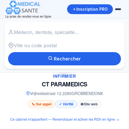
Inscription PRO
Accueil
›
Infirmier à GROBBENDONK
›
CT PARAMEDICS
Rechercher
✓
INFIRMIER
CT PARAMEDICS
Vrijheidsstraat 12
,
2280
GROBBENDONK
📞 Sur appel
✓ Vérifié
🌐 Site web
Ce cabinet m'appartient — Revendiquer et activer les RDV en ligne →