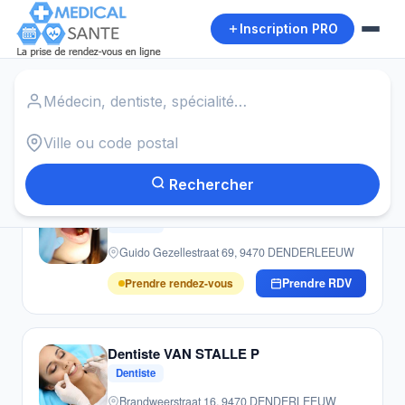
Inscription PRO
Accueil
›
Dentistes
›
DENDERLEEUW
Autour de moi
9
résultats · Dentistes · DENDERLEEUW
Rechercher
Dentiste MEEREMANS MARC
Dentiste
Guido Gezellestraat 69, 9470 DENDERLEEUW
Prendre rendez-vous
Prendre RDV
Dentiste VAN STALLE P
Dentiste
Brandweerstraat 16, 9470 DENDERLEEUW