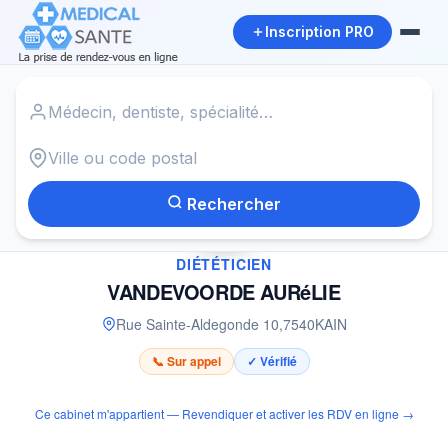
Inscription PRO
Accueil
›
Diététicien à KAIN
›
VANDEVOORDE AURéLIE
Rechercher
✓
DIÉTÉTICIEN
VANDEVOORDE AURéLIE
Rue Sainte-Aldegonde 10
,
7540
KAIN
📞 Sur appel
✓ Vérifié
Ce cabinet m'appartient — Revendiquer et activer les RDV en ligne →