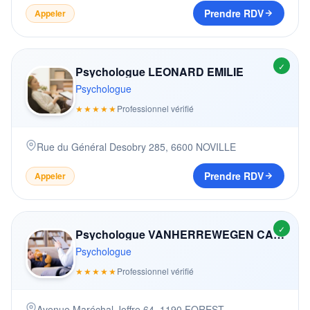
Prendre RDV
Appeler
✓
Psychologue LEONARD EMILIE
Psychologue
★★★★★
Professionnel vérifié
Rue du Général Desobry 285
,
6600
NOVILLE
Prendre RDV
Appeler
✓
Psychologue VANHERREWEGEN CAMILLE
Psychologue
★★★★★
Professionnel vérifié
Avenue Maréchal Joffre 64
,
1190
FOREST