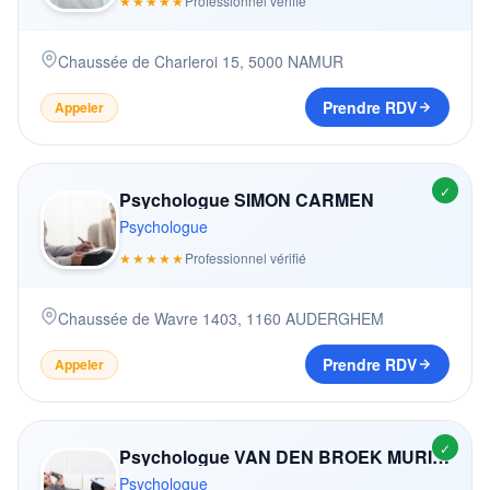
★★★★★
Professionnel vérifié
Chaussée de Charleroi 15
,
5000
NAMUR
Prendre RDV
Appeler
✓
Psychologue SIMON CARMEN
Psychologue
★★★★★
Professionnel vérifié
Chaussée de Wavre 1403
,
1160
AUDERGHEM
Prendre RDV
Appeler
✓
Psychologue VAN DEN BROEK MURIEL - BAOBAB FOREST
Psychologue