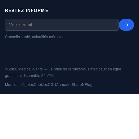
RESTEZ INFORMÉ
→
Conseils santé, actualités médicales
© 2026 Médical-Santé — La prise de rendez-vous médicaux en ligne,
gratuite et disponible 24h/24.
Mentions légales
Cookies
CGU
Annuaire
ShareNPlug