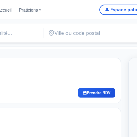
ccueil
Praticiens
👤 Espace pati
/data/www/medecinV2/module/Professionnel/view/professionnel/re
Prendre RDV