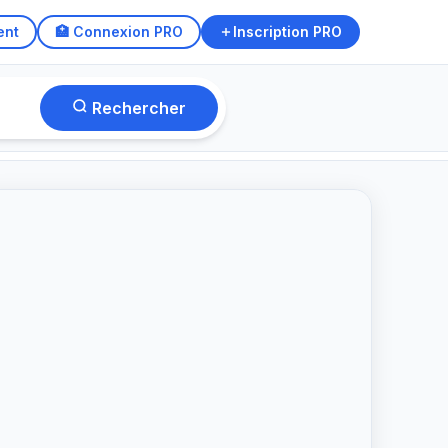
ent
🏥 Connexion PRO
Inscription PRO
cherche/type.phtml
on line
18
Rechercher
971
résultats · Psychologues