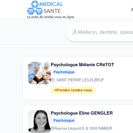
A
Warning
: array_chunk() expects parameter 1 to be array, int given in
Accueil
›
Psychologues
Psychologue Mélanie CRéTOT
Psychologue
, SAINT PIERRE LES ELBEUF
Prendre rendez-vous
Psychologue Eline GENGLER
Psychologue
Avenue Léopold II, 8, 5000 NAMUR