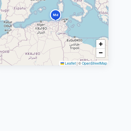
Md
+
−
Leaflet
|
©
OpenStreetMap