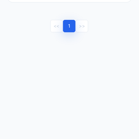
<<
1
>>