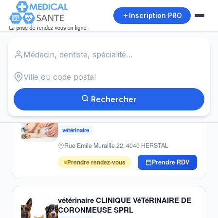
Inscription PRO
Accueil
›
Institut de beautés
›
Herstal
Autour de moi
4
résultats · Institut de beautés · Herstal
Rechercher
vétérinaire ASSOCIATION LIéGEOISE
DES VéTéRINAIRES DE GARDE
vétérinaire
Rue Emile Muraille 22, 4040 HERSTAL
Prendre rendez-vous
Prendre RDV
vétérinaire CLINIQUE VéTéRINAIRE DE
CORONMEUSE SPRL