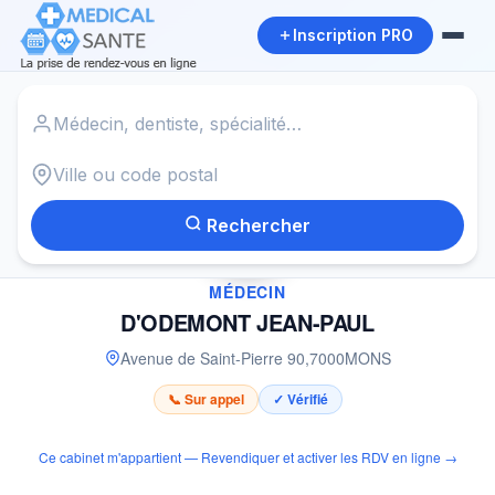
Inscription PRO
Accueil
›
Médecin à MONS
›
D'ODEMONT JEAN-PAUL
Rechercher
✓
MÉDECIN
D'ODEMONT JEAN-PAUL
Avenue de Saint-Pierre 90
,
7000
MONS
📞 Sur appel
✓ Vérifié
Ce cabinet m'appartient — Revendiquer et activer les RDV en ligne →