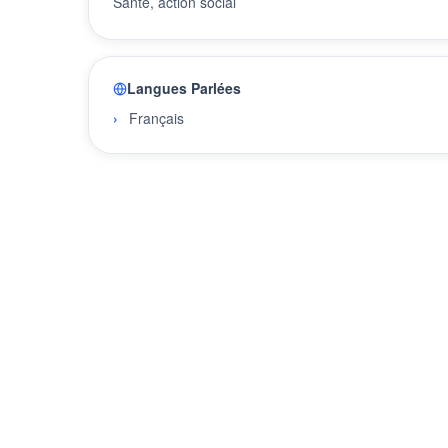
Santé, action social
Langues Parlées
Français