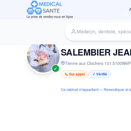
A
Accueil
›
Cardiologue à WéPION
›
SALEMBIER JEAN-PAU
CARDIOLOGUE
SALEMBIER JEA
Tienne aux Clochers 131
,
5100
WéP
✓
📞 Sur appel
✓ Vérifié
Ce cabinet m'appartient — Revendiquer et a