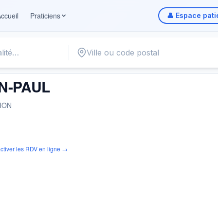
ccueil
Praticiens
👤 Espace pati
L
N-PAUL
ION
ctiver les RDV en ligne →