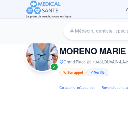
A
Accueil
›
Ophtalmologue à LOUVAIN-LA-NEUVE
›
MORENO
OPHTALMOLOGUE
MORENO MARIE
Grand'Place 23
,
1348
LOUVAIN-LA-
✓
📞 Sur appel
✓ Vérifié
Ce cabinet m'appartient — Revendiquer et a