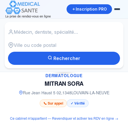
Inscription PRO
Accueil
›
Dermatologue à LOUVAIN-LA-NEUVE
›
MITRAN SORA
Rechercher
✓
DERMATOLOGUE
MITRAN SORA
Rue Jean Haust 5 02
,
1348
LOUVAIN-LA-NEUVE
📞 Sur appel
✓ Vérifié
Ce cabinet m'appartient — Revendiquer et activer les RDV en ligne →