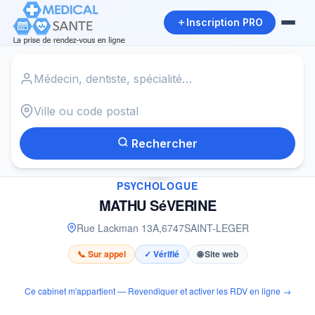
Inscription PRO
Accueil
›
Psychologue à SAINT-LEGER
›
MATHU SéVERINE
Rechercher
✓
PSYCHOLOGUE
MATHU SéVERINE
Rue Lackman 13A
,
6747
SAINT-LEGER
📞 Sur appel
✓ Vérifié
🌐 Site web
Ce cabinet m'appartient — Revendiquer et activer les RDV en ligne →