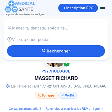
Inscription PRO
Accueil
›
Psychologue à OPHAIN-BOIS-SEIGNEUR-ISAAC
›
MASSET RICHARD
Rechercher
✓
PSYCHOLOGUE
MASSET RICHARD
Rue Timpe et Tard 17
,
1421
OPHAIN-BOIS-SEIGNEUR-ISAAC
📞 Sur appel
✓ Vérifié
Ce cabinet m'appartient — Revendiquer et activer les RDV en ligne →