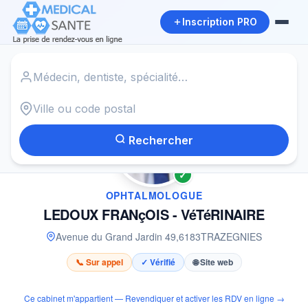
Inscription PRO
Accueil
›
Ophtalmologue à TRAZEGNIES
›
LEDOUX FRANçOIS - VéTéRINAIRE
Rechercher
✓
OPHTALMOLOGUE
LEDOUX FRANçOIS - VéTéRINAIRE
Avenue du Grand Jardin 49
,
6183
TRAZEGNIES
📞 Sur appel
✓ Vérifié
🌐 Site web
Ce cabinet m'appartient — Revendiquer et activer les RDV en ligne →