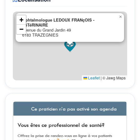
×
+
Ophtalmologue LEDOUX FRANçOIS -
VéTéRINAIRE
−
Avenue du Grand Jardin 49
6183 TRAZEGNIES
Leaflet
|
© Jawg Maps