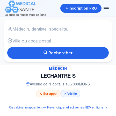
Inscription PRO
Accueil
›
Médecin à MONS
›
LECHANTRE S
Rechercher
✓
MÉDECIN
LECHANTRE S
Avenue de l'Hôpital 1 18
,
7000
MONS
📞 Sur appel
✓ Vérifié
Ce cabinet m'appartient — Revendiquer et activer les RDV en ligne →