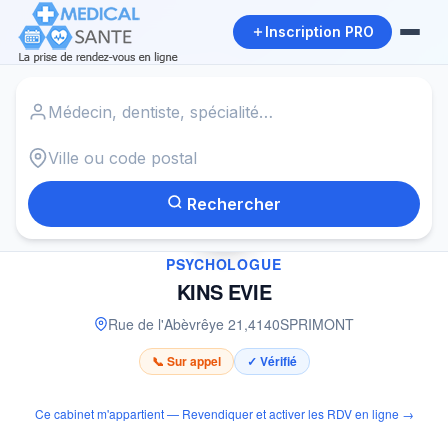
Inscription PRO
Accueil
›
Psychologue à SPRIMONT
›
KINS EVIE
Rechercher
✓
PSYCHOLOGUE
KINS EVIE
Rue de l'Abèvrêye 21
,
4140
SPRIMONT
📞 Sur appel
✓ Vérifié
Ce cabinet m'appartient — Revendiquer et activer les RDV en ligne →