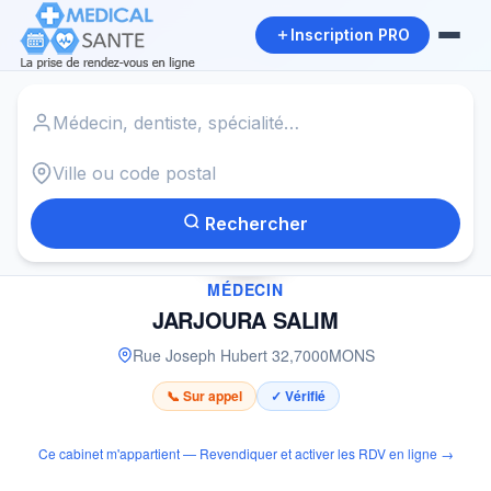
Inscription PRO
Accueil
›
Médecin à MONS
›
JARJOURA SALIM
Rechercher
✓
MÉDECIN
JARJOURA SALIM
Rue Joseph Hubert 32
,
7000
MONS
📞 Sur appel
✓ Vérifié
Ce cabinet m'appartient — Revendiquer et activer les RDV en ligne →