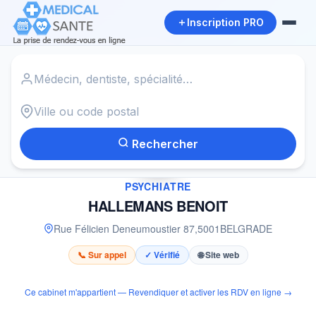
Inscription PRO
Accueil
›
Psychiatre à BELGRADE
›
HALLEMANS BENOIT
Rechercher
✓
PSYCHIATRE
HALLEMANS BENOIT
Rue Félicien Deneumoustier 87
,
5001
BELGRADE
📞 Sur appel
✓ Vérifié
🌐 Site web
Ce cabinet m'appartient — Revendiquer et activer les RDV en ligne →