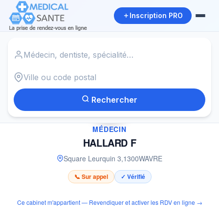
Inscription PRO
Accueil
›
Médecin à WAVRE
›
HALLARD F
Rechercher
✓
MÉDECIN
HALLARD F
Square Leurquin 3
,
1300
WAVRE
📞 Sur appel
✓ Vérifié
Ce cabinet m'appartient — Revendiquer et activer les RDV en ligne →