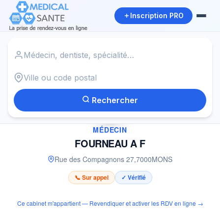
Inscription PRO
Accueil
›
Médecin à MONS
›
FOURNEAU A F
Rechercher
✓
MÉDECIN
FOURNEAU A F
Rue des Compagnons 27
,
7000
MONS
📞 Sur appel
✓ Vérifié
Ce cabinet m'appartient — Revendiquer et activer les RDV en ligne →