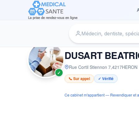
A
Accueil
›
Psychologue à HERON
›
DUSART BEATRICE
PSYCHOLOGUE
DUSART BEATRI
Rue Cortil Stiennon 7
,
4217
HERON
✓
📞 Sur appel
✓ Vérifié
Ce cabinet m'appartient — Revendiquer et a