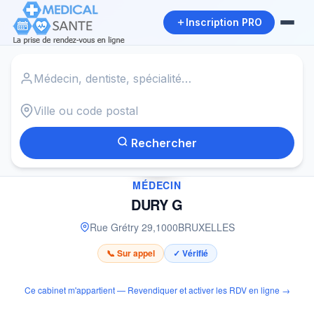
Inscription PRO
Accueil
›
Médecin à BRUXELLES
›
DURY G
Rechercher
✓
MÉDECIN
DURY G
Rue Grétry 29
,
1000
BRUXELLES
📞 Sur appel
✓ Vérifié
Ce cabinet m'appartient — Revendiquer et activer les RDV en ligne →