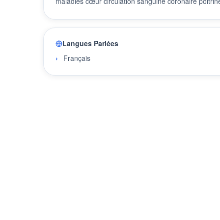
maladies cœur circulation sanguine coronaire poitrine
Langues Parlées
Français