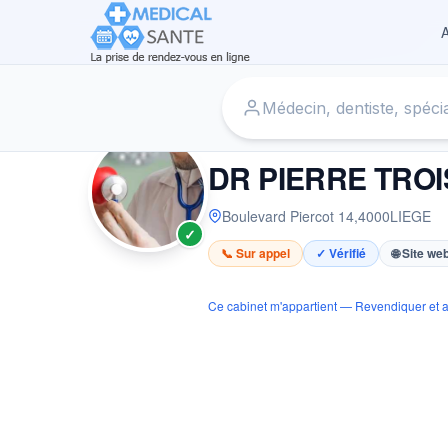
A
Accueil
›
Cardiologue à LIEGE
›
DR PIERRE TROISFONTA
CARDIOLOGUE
DR PIERRE TRO
Boulevard Piercot 14
,
4000
LIEGE
✓
📞 Sur appel
✓ Vérifié
🌐 Site we
Ce cabinet m'appartient — Revendiquer et a