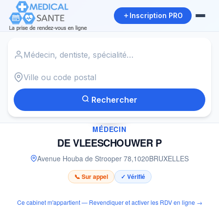
Inscription PRO
Accueil
›
Médecin à BRUXELLES
›
DE VLEESCHOUWER P
Rechercher
✓
MÉDECIN
DE VLEESCHOUWER P
Avenue Houba de Strooper 78
,
1020
BRUXELLES
📞 Sur appel
✓ Vérifié
Ce cabinet m'appartient — Revendiquer et activer les RDV en ligne →