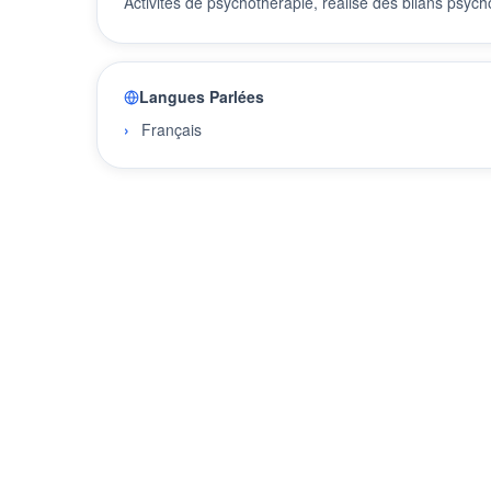
Activités de psychothérapie, réalise des bilans psyc
Langues Parlées
Français