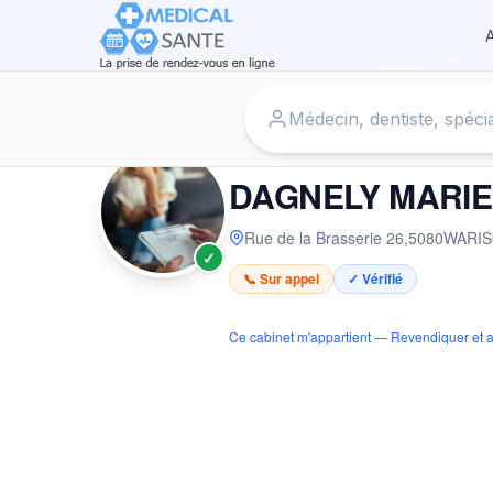
A
Accueil
›
Psychologue à WARISOULX
›
DAGNELY MARIE H
PSYCHOLOGUE
DAGNELY MARIE
Rue de la Brasserie 26
,
5080
WARI
✓
📞 Sur appel
✓ Vérifié
Ce cabinet m'appartient — Revendiquer et a