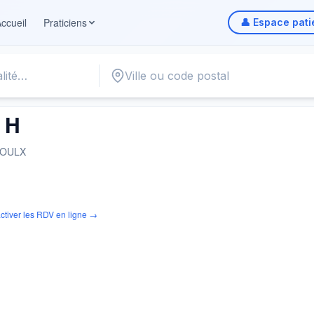
ccueil
Praticiens
👤 Espace pati
 H
SOULX
ctiver les RDV en ligne →