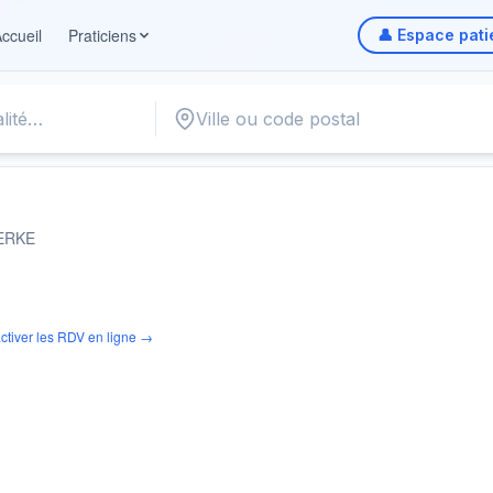
ccueil
Praticiens
👤 Espace pati
ERKE
ctiver les RDV en ligne →