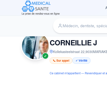
A
Accueil
›
Infirmier à MARIAKERKE
›
CORNEILLIE J
INFIRMIER
CORNEILLIE J
Kollekasteelstraat 22
,
9030
MARIAK
✓
📞 Sur appel
✓ Vérifié
Ce cabinet m'appartient — Revendiquer et a