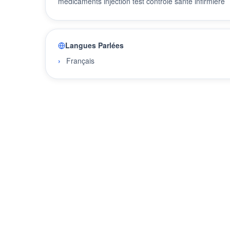
medicaments injection test contrôle santé infirmière
Langues Parlées
Français