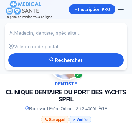
Inscription PRO
Accueil
›
Dentiste à LIÈGE
›
CLINIQUE DENTAIRE DU PORT DES YACHTS SPRL
Rechercher
✓
DENTISTE
CLINIQUE DENTAIRE DU PORT DES YACHTS
SPRL
Boulevard Frère Orban 12 12
,
4000
LIÈGE
📞 Sur appel
✓ Vérifié