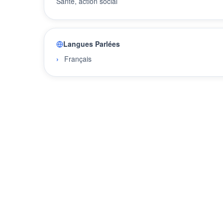
Santé, action social
Langues Parlées
Français