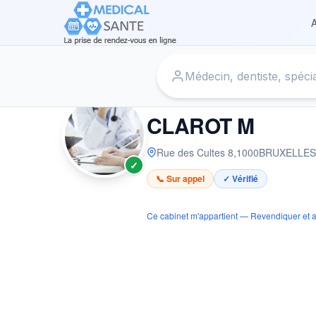
A
Accueil
›
Médecin à BRUXELLES
›
CLAROT M
MÉDECIN
CLAROT M
Rue des Cultes 8
,
1000
BRUXELLES
✓
📞 Sur appel
✓ Vérifié
Ce cabinet m'appartient — Revendiquer et a