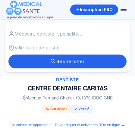
Inscription PRO
Accueil
›
Dentiste à JODOIGNE
›
CENTRE DENTAIRE CARITAS
Rechercher
✓
DENTISTE
CENTRE DENTAIRE CARITAS
Avenue Fernand Charlot 10
,
1370
JODOIGNE
📞 Sur appel
✓ Vérifié
Ce cabinet m'appartient — Revendiquer et activer les RDV en ligne →