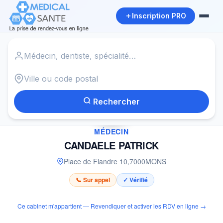
Inscription PRO
Accueil
›
Médecin à MONS
›
CANDAELE PATRICK
Rechercher
✓
MÉDECIN
CANDAELE PATRICK
Place de Flandre 10
,
7000
MONS
📞 Sur appel
✓ Vérifié
Ce cabinet m'appartient — Revendiquer et activer les RDV en ligne →