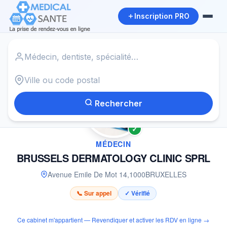
Inscription PRO
Accueil
›
Médecin à BRUXELLES
›
BRUSSELS DERMATOLOGY CLINIC SPRL
Rechercher
✓
MÉDECIN
BRUSSELS DERMATOLOGY CLINIC SPRL
Avenue Emile De Mot 14
,
1000
BRUXELLES
📞 Sur appel
✓ Vérifié
Ce cabinet m'appartient — Revendiquer et activer les RDV en ligne →