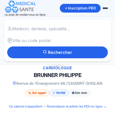
Inscription PRO
Accueil
›
Cardiologue à SAINT-GHISLAIN
›
BRUNNER PHILIPPE
Rechercher
✓
CARDIOLOGUE
BRUNNER PHILIPPE
Avenue de l'Enseignement 8A
,
7330
SAINT-GHISLAIN
📞 Sur appel
✓ Vérifié
🌐 Site web
Ce cabinet m'appartient — Revendiquer et activer les RDV en ligne →