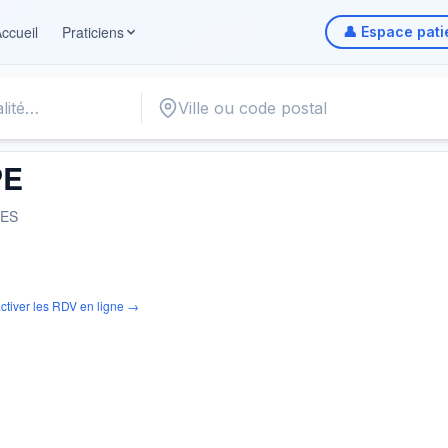
ccueil
Praticiens
👤 Espace pati
PE
ES
ctiver les RDV en ligne →