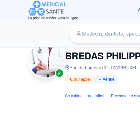
A
Accueil
›
Médecin à BRUXELLES
›
BREDAS PHILIPPE
MÉDECIN
BREDAS PHILIP
Rue du Lombard 31
,
1000
BRUXELL
✓
📞 Sur appel
✓ Vérifié
Ce cabinet m'appartient — Revendiquer et a