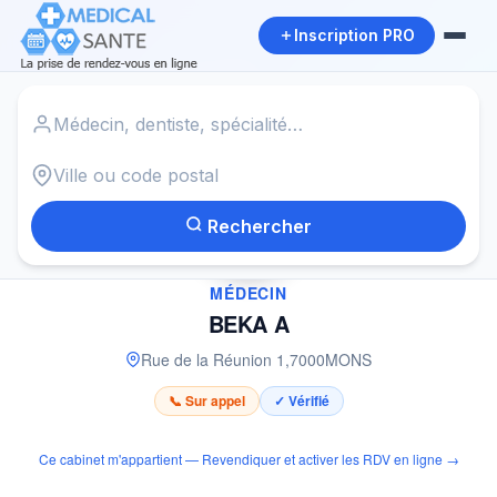
Inscription PRO
Accueil
›
Médecin à MONS
›
BEKA A
Rechercher
✓
MÉDECIN
BEKA A
Rue de la Réunion 1
,
7000
MONS
📞 Sur appel
✓ Vérifié
Ce cabinet m'appartient — Revendiquer et activer les RDV en ligne →