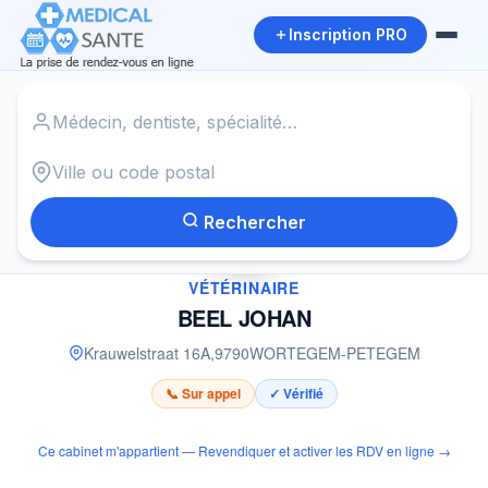
Inscription PRO
Accueil
›
Vétérinaire à WORTEGEM-PETEGEM
›
BEEL JOHAN
Rechercher
✓
VÉTÉRINAIRE
BEEL JOHAN
Krauwelstraat 16A
,
9790
WORTEGEM-PETEGEM
📞 Sur appel
✓ Vérifié
Ce cabinet m'appartient — Revendiquer et activer les RDV en ligne →