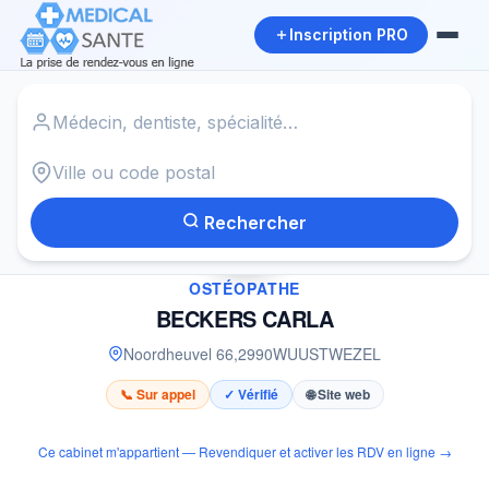
Inscription PRO
Accueil
›
Ostéopathe à WUUSTWEZEL
›
BECKERS CARLA
Rechercher
✓
OSTÉOPATHE
BECKERS CARLA
Noordheuvel 66
,
2990
WUUSTWEZEL
📞 Sur appel
✓ Vérifié
🌐 Site web
Ce cabinet m'appartient — Revendiquer et activer les RDV en ligne →