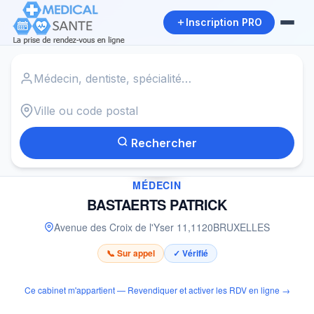
Inscription PRO
Accueil
›
Médecin à BRUXELLES
›
BASTAERTS PATRICK
Rechercher
✓
MÉDECIN
BASTAERTS PATRICK
Avenue des Croix de l'Yser 11
,
1120
BRUXELLES
📞 Sur appel
✓ Vérifié
Ce cabinet m'appartient — Revendiquer et activer les RDV en ligne →