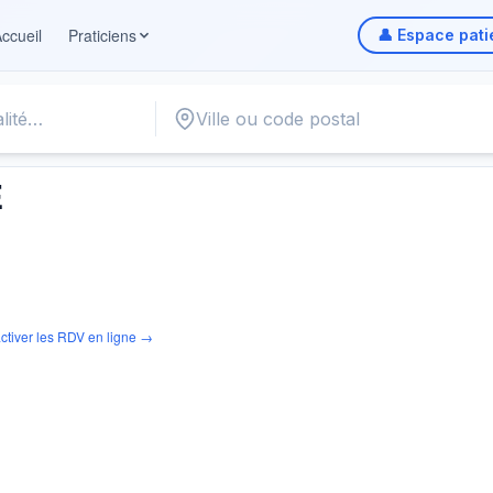
ccueil
Praticiens
👤 Espace pati
E
ctiver les RDV en ligne →