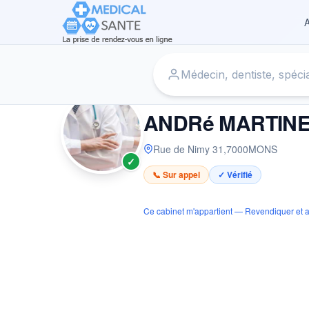
A
Accueil
›
Médecin à MONS
›
ANDRé MARTINE
MÉDECIN
ANDRé MARTIN
Rue de Nimy 31
,
7000
MONS
✓
📞 Sur appel
✓ Vérifié
Ce cabinet m'appartient — Revendiquer et a