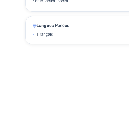
Santé, action social
Langues Parlées
Français