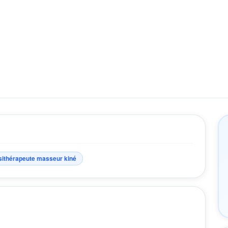
sithérapeute masseur kiné