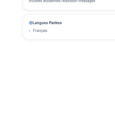
troubles accidentés relaxation massages
Langues Parlées
Français