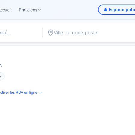
ccueil
Praticiens
👤 Espace pati
N
N
b
ctiver les RDV en ligne →