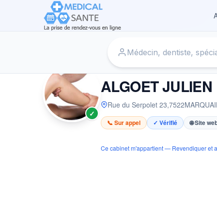
A
Accueil
›
Kinésithérapeute à MARQUAIN
›
ALGOET JULIE
KINÉSITHÉRAPEUTE
ALGOET JULIEN
Rue du Serpolet 23
,
7522
MARQUAI
✓
📞 Sur appel
✓ Vérifié
🌐 Site we
Ce cabinet m'appartient — Revendiquer et a