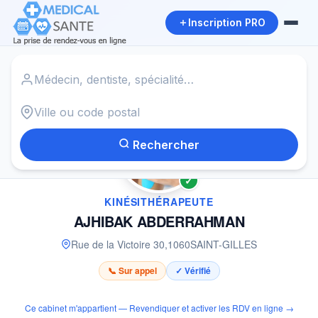
Inscription PRO
Accueil
›
Kinésithérapeute à SAINT-GILLES
›
AJHIBAK ABDERRAHMAN
Rechercher
✓
KINÉSITHÉRAPEUTE
AJHIBAK ABDERRAHMAN
Rue de la Victoire 30
,
1060
SAINT-GILLES
📞 Sur appel
✓ Vérifié
Ce cabinet m'appartient — Revendiquer et activer les RDV en ligne →