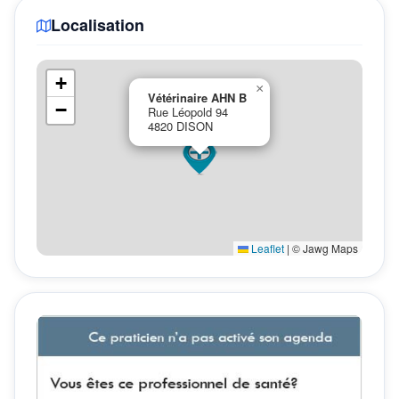
Localisation
+
×
Vétérinaire AHN B
−
Rue Léopold 94
4820 DISON
Leaflet
|
© Jawg Maps