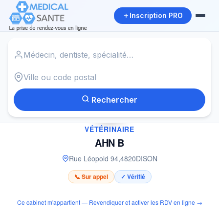
Inscription PRO
Accueil
›
Vétérinaire à DISON
›
AHN B
Rechercher
✓
VÉTÉRINAIRE
AHN B
Rue Léopold 94
,
4820
DISON
📞 Sur appel
✓ Vérifié
Ce cabinet m'appartient — Revendiquer et activer les RDV en ligne →