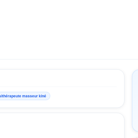
sithérapeute masseur kiné