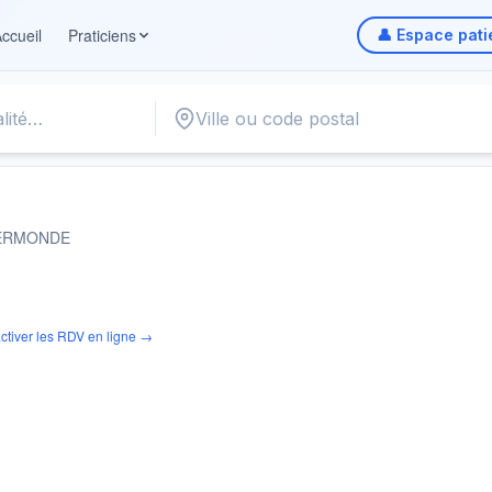
ccueil
Praticiens
👤 Espace pati
E
ERMONDE
ctiver les RDV en ligne →