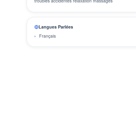
troubles accidentés relaxation massages
Langues Parlées
Français