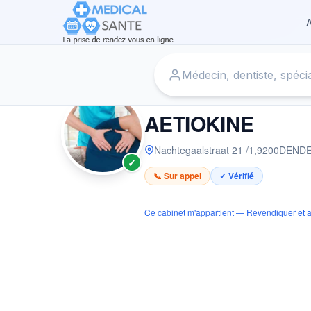
A
Accueil
›
Kinésithérapeute à DENDERMONDE
›
AETIOKIN
KINÉSITHÉRAPEUTE
AETIOKINE
Nachtegaalstraat 21 /1
,
9200
DEND
✓
📞 Sur appel
✓ Vérifié
Ce cabinet m'appartient — Revendiquer et a