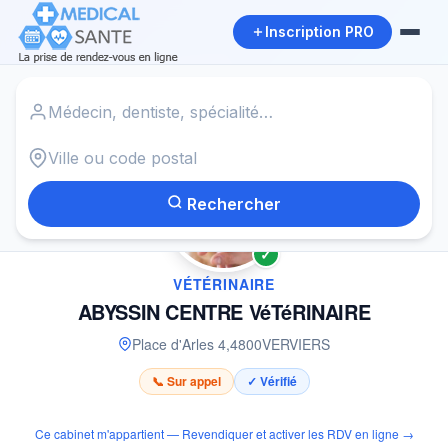
Inscription PRO
Accueil
›
Vétérinaire à VERVIERS
›
ABYSSIN CENTRE VéTéRINAIRE
Rechercher
✓
VÉTÉRINAIRE
ABYSSIN CENTRE VéTéRINAIRE
Place d'Arles 4
,
4800
VERVIERS
📞 Sur appel
✓ Vérifié
Ce cabinet m'appartient — Revendiquer et activer les RDV en ligne →