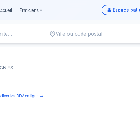
ccueil
Praticiens
👤 Espace pati
E
GNIES
ctiver les RDV en ligne →