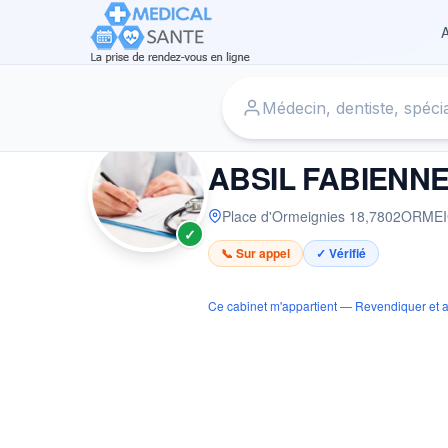
A
Accueil
›
Médecin à ORMEIGNIES
›
ABSIL FABIENNE
MÉDECIN
ABSIL FABIENN
Place d'Ormeignies 18
,
7802
ORMEI
✓
📞 Sur appel
✓ Vérifié
Ce cabinet m'appartient — Revendiquer et a