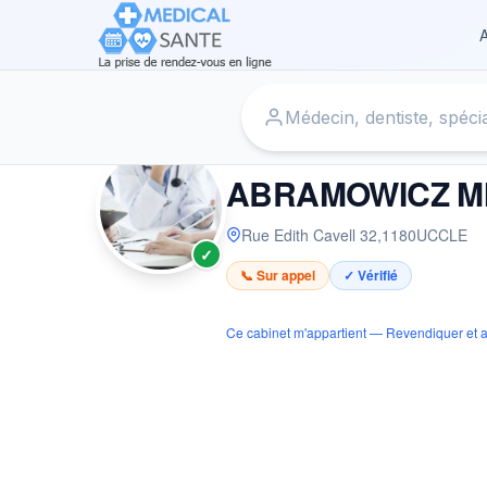
A
Accueil
›
Médecin à UCCLE
›
ABRAMOWICZ MICHEL
MÉDECIN
ABRAMOWICZ M
Rue Edith Cavell 32
,
1180
UCCLE
✓
📞 Sur appel
✓ Vérifié
Ce cabinet m'appartient — Revendiquer et a