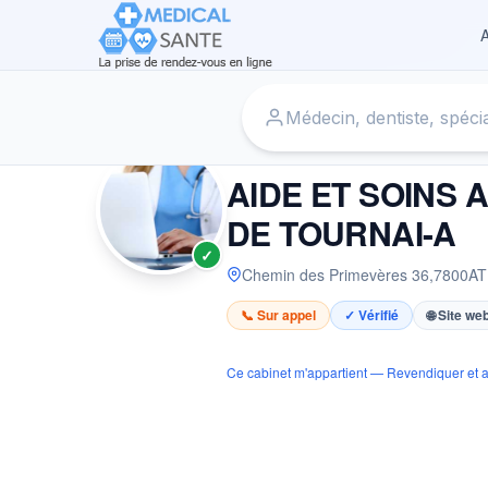
A
Accueil
›
Infirmier à ATH
›
AIDE ET SOINS A DOMICILE (A.
INFIRMIER
AIDE ET SOINS A
DE TOURNAI-A
✓
Chemin des Primevères 36
,
7800
AT
📞 Sur appel
✓ Vérifié
🌐 Site we
Ce cabinet m'appartient — Revendiquer et a