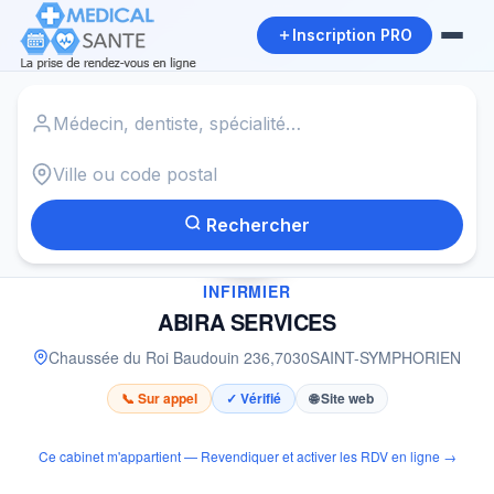
Inscription PRO
Accueil
›
Infirmier à SAINT-SYMPHORIEN
›
ABIRA SERVICES
Rechercher
✓
INFIRMIER
ABIRA SERVICES
Chaussée du Roi Baudouin 236
,
7030
SAINT-SYMPHORIEN
📞 Sur appel
✓ Vérifié
🌐 Site web
Ce cabinet m'appartient — Revendiquer et activer les RDV en ligne →