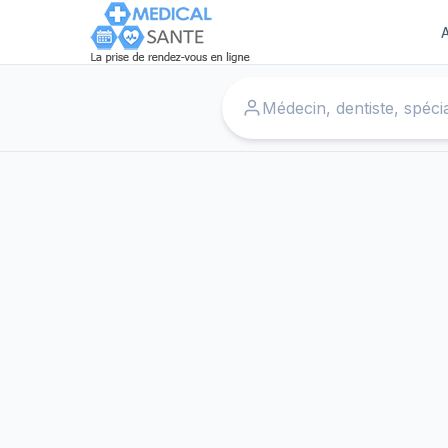
A
Accueil
›
Praticiens à Bruxelles
Médecin
Dentiste
Cardiologue
Dermatologue