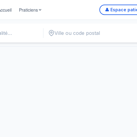
ccueil
Praticiens
👤 Espace pati
Gynécologue
Ophtalmologue
Kinésithérapeute
Ostéopathe
P