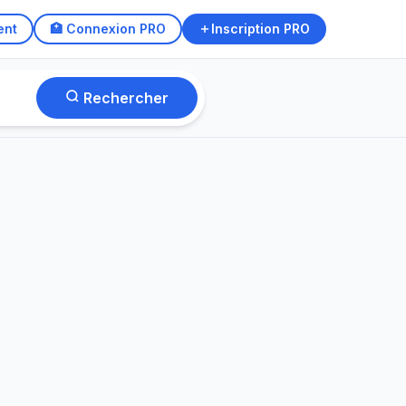
ent
🏥 Connexion PRO
Inscription PRO
510
praticiens · Bruxelles
Rechercher
sychologue
Pédiatre