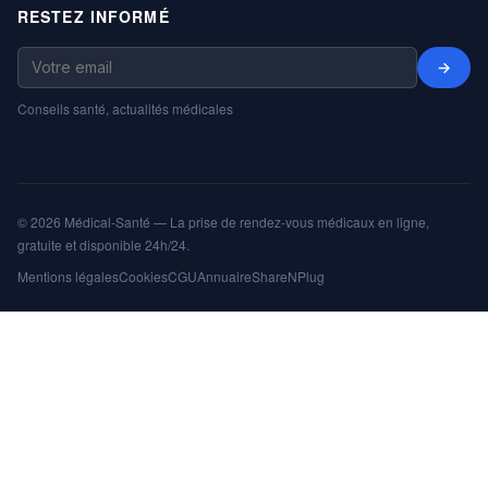
RESTEZ INFORMÉ
→
Conseils santé, actualités médicales
© 2026 Médical-Santé — La prise de rendez-vous médicaux en ligne,
gratuite et disponible 24h/24.
Mentions légales
Cookies
CGU
Annuaire
ShareNPlug